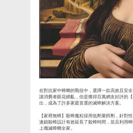
在對抗家中蟑螂的戰役中，選擇一款高效且安全
讓消費者眼花繚亂，但是獲得百萬網友好評的【
出，成為了許多家庭首選的滅蟑解決方案。
【家裡無蟑】殺蟑魔粒採用低劑量餌劑，針對性
連鎖殺蟑設計有效延長了殺蟑時間，並且利用蟑
上殲滅蟑螂全家。