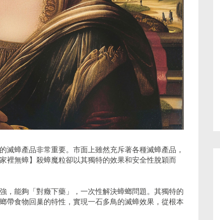
的滅蟑產品非常重要。市面上雖然充斥著各種滅蟑產品，
家裡無蟑】殺蟑魔粒卻以其獨特的效果和安全性脫穎而
強，能夠「對癥下藥」，一次性解決蟑螂問題。其獨特的
螂帶食物回巢的特性，實現一石多鳥的滅蟑效果，從根本