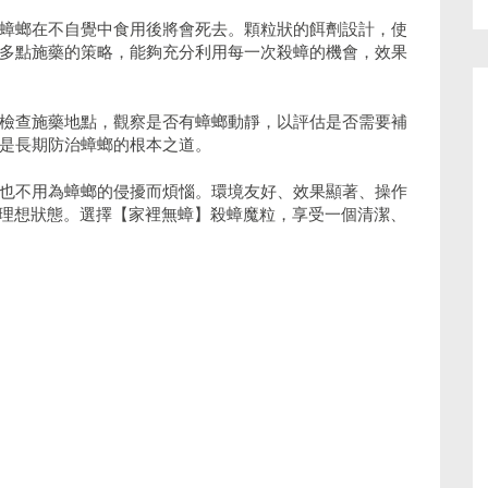
蟑螂在不自覺中食用後將會死去。顆粒狀的餌劑設計，使
多點施藥的策略，能夠充分利用每一次殺蟑的機會，效果
檢查施藥地點，觀察是否有蟑螂動靜，以評估是否需要補
是長期防治蟑螂的根本之道。
也不用為蟑螂的侵擾而煩惱。環境友好、效果顯著、操作
的理想狀態。選擇【家裡無蟑】殺蟑魔粒，享受一個清潔、