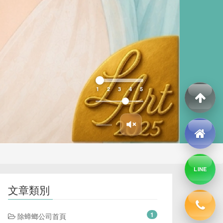
1
2
3
4
5
LINE
文章類別
1
除蟑螂公司首頁