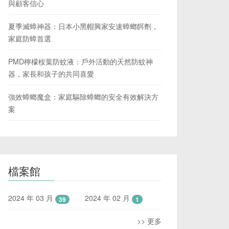
與顧客信心
夏季滅蟑神器：日本小黑帽興家安速蟑螂餌劑，
家庭防蟑首選
PMD檸檬桉葉防蚊液：戶外活動的天然防蚊神
器，家長和孩子的共同喜愛
強效蟑螂魔盒：家庭驅除蟑螂的安全有效解決方
案
檔案館
2024 年 03 月
2024 年 02 月
39
1
>> 更多