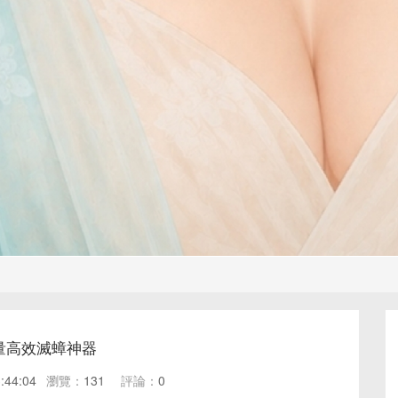
量高效滅蟑神器
:44:04
瀏覽：
131
評論：
0