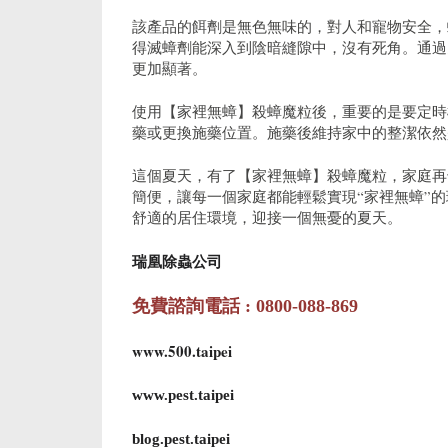
該產品的餌劑是無色無味的，對人和寵物安全，
得滅蟑劑能深入到陰暗縫隙中，沒有死角。通過
更加顯著。
使用【家裡無蟑】殺蟑魔粒後，重要的是要定時
藥或更換施藥位置。施藥後維持家中的整潔依然
這個夏天，有了【家裡無蟑】殺蟑魔粒，家庭再
簡便，讓每一個家庭都能輕鬆實現“家裡無蟑”
舒適的居住環境，迎接一個無憂的夏天。
瑞凰除蟲公司
免費諮詢電話 : 0800-088-869
www.500.taipei
www.pest.taipei
blog.pest.taipei