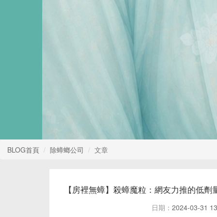
BLOG首頁
除蟑螂公司
文章
【房裡無蟑】殺蟑魔粒：網友力推的低劑
日期：
2024-03-31 13