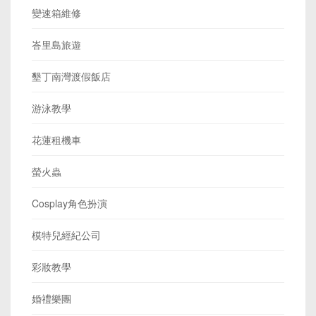
變速箱維修
峇里島旅遊
墾丁南灣渡假飯店
游泳教學
花蓮租機車
螢火蟲
Cosplay角色扮演
模特兒經紀公司
彩妝教學
婚禮樂團