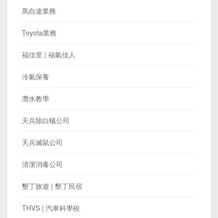
馬自達業務
Toyota業務
福佳里 | 福氣佳人
冷氣保養
潛水教學
天兵除白蟻公司
天兵滅鼠公司
清潔消毒公司
墾丁旅遊 | 墾丁民宿
THVS | 汽車科學校