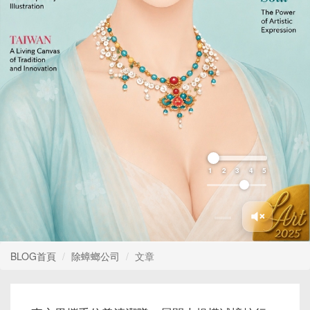
1
2
3
4
5
BLOG首頁
除蟑螂公司
文章