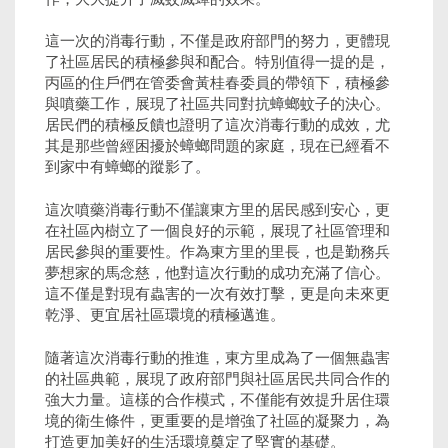
這一次的消毒行動，不僅是政府部門的努力，更體現
了社區居民的積極參與和配合。特別值得一提的是，
丙區的住戶們在管委會黃桂春委員的帶領下，積極參
與噴藥工作，展現了社區共同對抗蟑螂蚊子的決心。
居民們的積極反饋也證明了這次消毒行動的成效，尤
其是那些曾經困擾於蟑螂問題的家庭，現在已經看不
到家中有蟑螂的蹤影了。
這次噴藥消毒行動不僅讓東方里的居民感到安心，更
在社區內樹立了一個良好的示範，展現了社區管理和
居民參與的重要性。作為東方里的里長，也是勤務兵
夢想家的馬念慈，他對這次行動的成功充滿了信心。
這不僅是對現有蟲害的一次有效打擊，更是向未來更
乾淨、更宜居社區環境的積極邁進。
隨著這次消毒行動的推進，東方里成為了一個無蟲害
的社區典範，展現了政府部門與社區居民共同合作的
強大力量。這樣的合作模式，不僅能有效提升居住環
境的衛生條件，更重要的是增強了社區的凝聚力，為
打造更加美好的生活環境奠定了堅實的基礎。