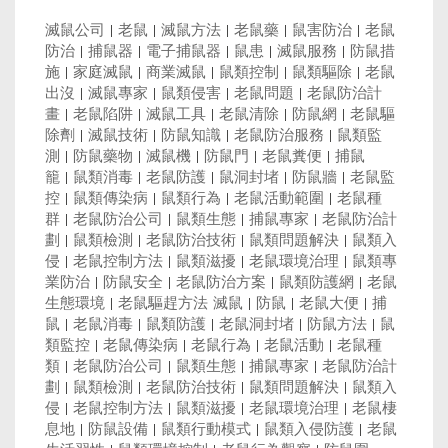
滅鼠公司
|
老鼠
|
滅鼠方法
|
老鼠藥
|
鼠害防治
|
老鼠
防治
|
捕鼠器
|
電子捕鼠器
|
鼠患
|
滅鼠服務
|
防鼠措
施
|
家庭滅鼠
|
商業滅鼠
|
鼠類控制
|
鼠類驅除
|
老鼠
出沒
|
滅鼠專家
|
鼠類侵害
|
老鼠問題
|
老鼠防治計
畫
|
老鼠陷阱
|
滅鼠工具
|
老鼠清除
|
防鼠網
|
老鼠驅
除劑
|
滅鼠技術
|
防鼠知識
|
老鼠防治服務
|
鼠類監
測
|
防鼠藥物
|
滅鼠機
|
防鼠門
|
老鼠糞便
|
捕鼠
籠
|
鼠類消毒
|
老鼠防護
|
鼠洞封堵
|
防鼠牆
|
老鼠監
控
|
鼠類傳染病
|
鼠類行為
|
老鼠活動範圍
|
老鼠種
群
|
老鼠防治公司
|
鼠類生態
|
捕鼠專家
|
老鼠防治計
劃
|
鼠類檢測
|
老鼠防治技術
|
鼠類問題解決
|
鼠類入
侵
|
老鼠控制方法
|
鼠類滋擾
|
老鼠環境治理
|
鼠類專
業防治
|
防鼠安全
|
老鼠防治方案
|
鼠類防護網
|
老鼠
生態環境
|
老鼠驅趕方法
滅鼠
|
防鼠
|
老鼠大便
|
捕
鼠
|
老鼠消毒
|
鼠類防護
|
老鼠洞封堵
|
防鼠方法
|
鼠
類監控
|
老鼠傳染病
|
老鼠行為
|
老鼠活動
|
老鼠種
類
|
老鼠防治公司
|
鼠類生態
|
捕鼠專家
|
老鼠防治計
劃
|
鼠類檢測
|
老鼠防治技術
|
鼠類問題解決
|
鼠類入
侵
|
老鼠控制方法
|
鼠類滋擾
|
老鼠環境治理
|
老鼠棲
息地
|
防鼠設備
|
鼠類行動模式
|
鼠類入侵防護
|
老鼠