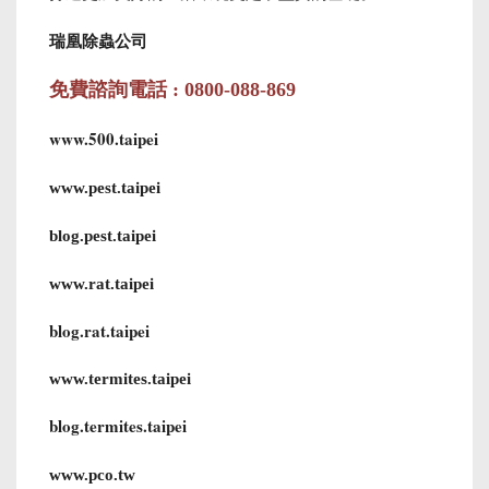
瑞凰除蟲公司
免費諮詢電話 : 0800-088-869
www.500.taipei
www.pest.taipei
blog.pest.taipei
www.rat.taipei
blog.rat.taipei
www.termites.taipei
blog.termites.taipei
www.pco.tw