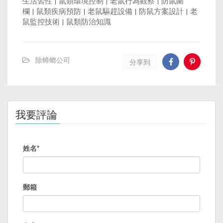
生活習性
|
鼠類環境控制
|
老鼠行為觀察
|
防鼠圍
欄
|
鼠類疾病預防
|
老鼠驅趕設備
|
防鼠方案設計
|
老
鼠監控技術
|
鼠類防治知識
除蟑螂公司
分享到
我要評論
姓名*
郵箱