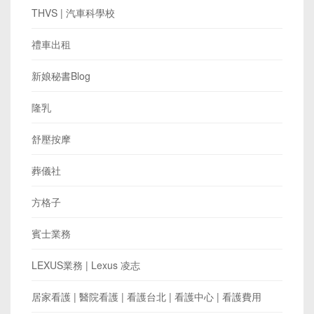
THVS | 汽車科學校
禮車出租
新娘秘書Blog
隆乳
舒壓按摩
葬儀社
方格子
賓士業務
LEXUS業務 | Lexus 凌志
居家看護 | 醫院看護 | 看護台北 | 看護中心 | 看護費用