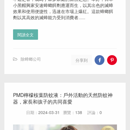
小黑帽興家安速蟑螂餌劑應運而生，以其出色的滅蟑
效果和使用便捷性，迅速在市場上爆紅。這款蟑螂餌
劑以其高效的滅蟑能力受到消費者......
閱讀全文
除蟑螂公司
分享到
PMD檸檬桉葉防蚊液：戶外活動的天然防蚊神
器，家長和孩子的共同喜愛
日期：
2024-03-31
瀏覽：
138
評論：
0