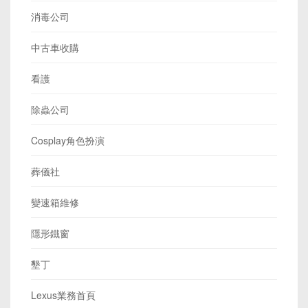
消毒公司
中古車收購
看護
除蟲公司
Cosplay角色扮演
葬儀社
變速箱維修
隱形鐵窗
墾丁
Lexus業務首頁