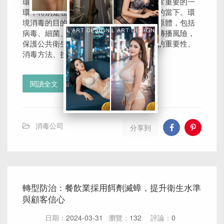
環境消毒服務近年來已成為全球範圍內非常重要的一
環，特別是在公共衛生事件引起廣泛關注的當下。環
境消毒的目的在於降低或消除環境中的病原體，包括
病毒、細菌、真菌等，從而減少傳染病的傳播風險，
保護公共衛生安全。以下將探討環境消毒的重要性、
消毒方法、挑選專業消毒公司的要......
閱讀全文
消毒公司
分享到
轉型防治：餐飲業採用餌劑滅蟑，提升衛生水準
與顧客信心
日期：
2024-03-31
瀏覽：
132
評論：
0