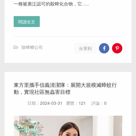
一種被廣泛認可的殺蟑化合物，它......
閱讀全文
除蟑螂公司
分享到
東方里攜手信義清潔隊：展開大規模滅蟑蚊行
動，實現社區無蟲害目標
日期：
2024-03-31
瀏覽：
121
評論：
0