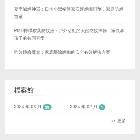
夏季滅蟑神器：日本小黑帽興家安速蟑螂餌劑，家庭防蟑
首選
PMD檸檬桉葉防蚊液：戶外活動的天然防蚊神器，家長和
孩子的共同喜愛
強效蟑螂魔盒：家庭驅除蟑螂的安全有效解決方案
檔案館
2024 年 03 月
2024 年 02 月
39
1
>> 更多