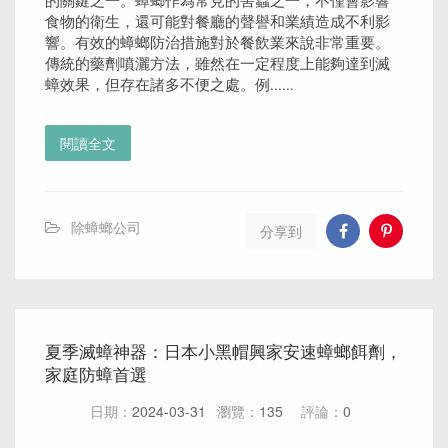
的關鍵之一。蟑螂作為常見的害蟲之一，不僅會影響
食物的衛生，還可能對餐廳的聲譽和業績造成不利影
響。有效的蟑螂防治措施對於餐飲業來說非常重要。
傳統的藥劑噴灑方法，雖然在一定程度上能夠達到滅
蟑效果，但存在諸多不便之處。例......
閱讀全文
除蟑螂公司
分享到
夏季滅蟑神器：日本小黑帽興家安速蟑螂餌劑，
家庭防蟑首選
日期：
2024-03-31
瀏覽：
135
評論：
0