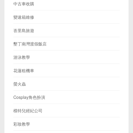
中古車收購
變速箱維修
峇里島旅遊
墾丁南灣渡假飯店
游泳教學
花蓮租機車
螢火蟲
Cosplay角色扮演
模特兒經紀公司
彩妝教學