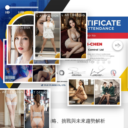
Previous
Nex
5秒
10秒
15秒
1
2
3
4
5
BLOG首頁
環境消毒實踐：策略、挑戰與未來趨勢解析