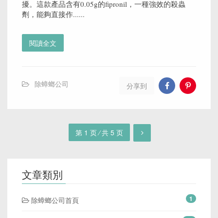
擾。這款產品含有0.05g的fipronil，一種強效的殺蟲
劑，能夠直接作......
閱讀全文
除蟑螂公司
分享到
第 1 页 ⁄ 共 5 页
文章類別
1
除蟑螂公司首頁